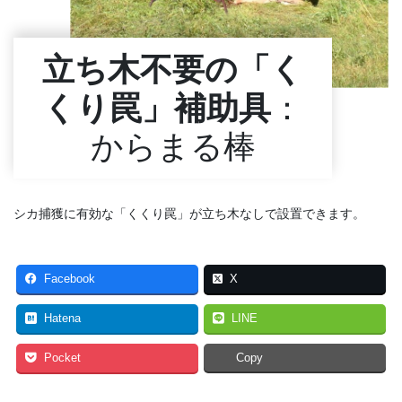
立ち木不要の「く
くり罠」補助具
：
からまる棒
シカ捕獲に有効な「くくり罠」が立ち木なしで設置できます。
Facebook
X
Hatena
LINE
Pocket
Copy