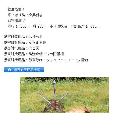
強度抜群！
扉上がり防止金具付き
獣害用箱罠
奥行 1m85cm 幅 98cm 高さ 90cm 扉部高さ 1m83cm
獣害対策用品：おりべえ
獣害対策用品：からまる棒
獣害対策用品：はこ罠
獣害対策用品：防獣金網・シカ防護柵
獣害対策用品：獣害除けメッシュフェンス・イノ除け
獣害対策用品情報