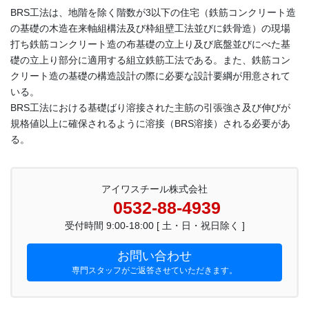
BRS工法は、地階を除く階数が3以下の住宅（鉄筋コンクリート造
の基礎の木造在来軸組構法及び枠組壁工法並びに鉄骨造）の現場
打ち鉄筋コンクリート造の布基礎の立上り及び底盤並びにべた基
礎の立上り部分に適用する組立鉄筋工法である。また、鉄筋コン
クリート造の基礎の構造設計の際に必要な設計要綱が用意されて
いる。
BRS工法における基礎ばり溶接された主筋の引張強さ及び伸びが
規格値以上に確保されるように溶接（BRS溶接）される必要があ
る。
アイワスチール株式会社
0532-88-4939
受付時間 9:00-18:00 [ 土・日・祝日除く ]
お問い合わせ
専門スタッフがご返答させていただきます。